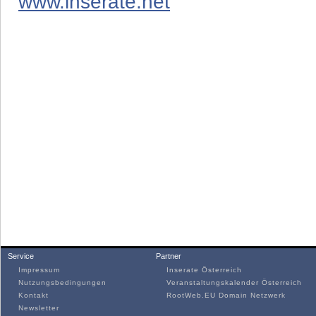
www.inserate.net
Service
Partner
Impressum
Inserate Österreich
Nutzungsbedingungen
Veranstaltungskalender Österreich
Kontakt
RootWeb.EU Domain Netzwerk
Newsletter