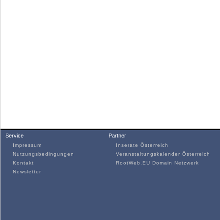
Service
Partner
Impressum
Inserate Österreich
Nutzungsbedingungen
Veranstaltungskalender Österreich
Kontakt
RootWeb.EU Domain Netzwerk
Newsletter