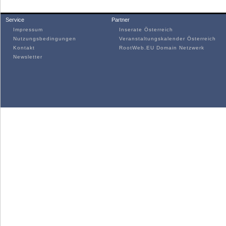
Service
Partner
Impressum
Inserate Österreich
Nutzungsbedingungen
Veranstaltungskalender Österreich
Kontakt
RootWeb.EU Domain Netzwerk
Newsletter