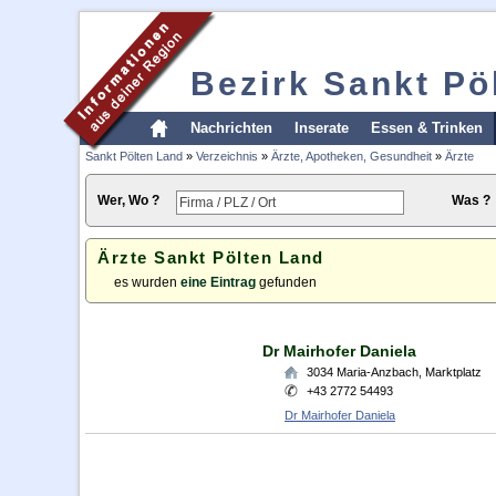
Bezirk Sankt Pö
Nachrichten
Inserate
Essen & Trinken
Sankt Pölten Land
»
Verzeichnis
»
Ärzte, Apotheken, Gesundheit
»
Ärzte
Wer, Wo ?
Was ?
Ärzte Sankt Pölten Land
es wurden
eine Eintrag
gefunden
Dr Mairhofer Daniela
3034
Maria-Anzbach
,
Marktplatz
+43 2772 54493
Dr Mairhofer Daniela