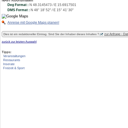
NAVI Koordinaten
Deg Format :
N
48.3145473
/ E
15.6917501
DMS Format :
N 48° 18' 52'' / E 15° 41' 30''
Anreise mit Google Maps planen!
zur Anfrage - D
Dies ist ein redaktioneller Eintrag. Sind Sie der Inhaber dieses Inhaltes ?
zurück zur letzten Auswahl
Tipps:
Veranstaltungen
Restaurants
Inserate
Freizeit & Sport