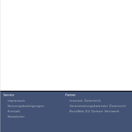
Service
Partner
Impressum
Inserate Österreich
Nutzungsbedingungen
Veranstaltungskalender Österreich
Kontakt
RootWeb.EU Domain Netzwerk
Newsletter