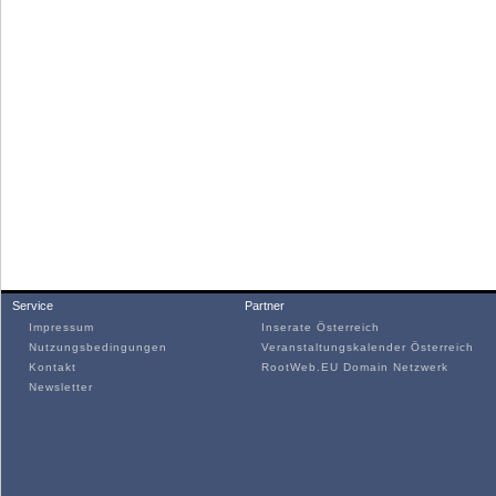
Service
Partner
Impressum
Inserate Österreich
Nutzungsbedingungen
Veranstaltungskalender Österreich
Kontakt
RootWeb.EU Domain Netzwerk
Newsletter