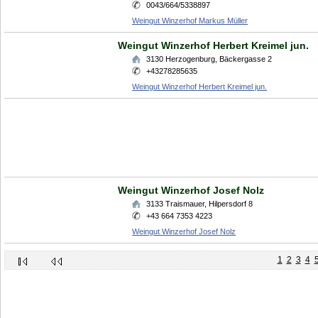
0043/664/5338897
Weingut Winzerhof Markus Müller
Weingut Winzerhof Herbert Kreimel jun.
3130
Herzogenburg
,
Bäckergasse 2
+43278285635
Weingut Winzerhof Herbert Kreimel jun.
Weingut Winzerhof Josef Nolz
3133
Traismauer
,
Hilpersdorf 8
+43 664 7353 4223
Weingut Winzerhof Josef Nolz
1
2
3
4