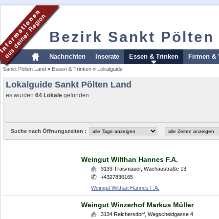
Bezirk Sankt Pölten
Nachrichten
Inserate
Essen & Trinken
Firmen & 
Sankt Pölten Land
»
Essen & Trinken
»
Lokalguide
Lokalguide Sankt Pölten Land
es wurden
64 Lokale
gefunden
Suche nach Öffnungszeiten :
Weingut Wilthan Hannes F.A.
3133
Traismauer
,
Wachaustraße 13
+4327836165
Weingut Wilthan Hannes F.A.
Weingut Winzerhof Markus Müller
3134
Reichersdorf
,
Wegscheidgasse 4