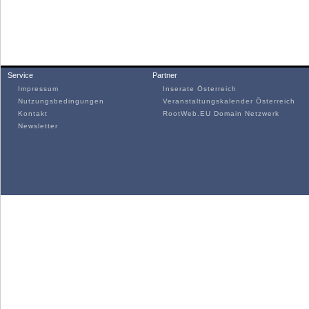
Service
Partner
Impressum
Inserate Österreich
Nutzungsbedingungen
Veranstaltungskalender Österreich
Kontakt
RootWeb.EU Domain Netzwerk
Newsletter