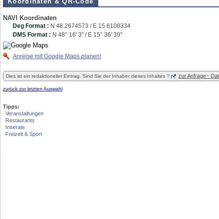
Koordinaten & QR-Code
NAVI Koordinaten
Deg Format :
N
48.2674573
/ E
15.6108334
DMS Format :
N 48° 16' 3'' / E 15° 36' 39''
Anreise mit Google Maps planen!
zur Anfrage - D
Dies ist ein redaktioneller Eintrag. Sind Sie der Inhaber dieses Inhaltes ?
zurück zur letzten Auswahl
Tipps:
Veranstaltungen
Restaurants
Inserate
Freizeit & Sport